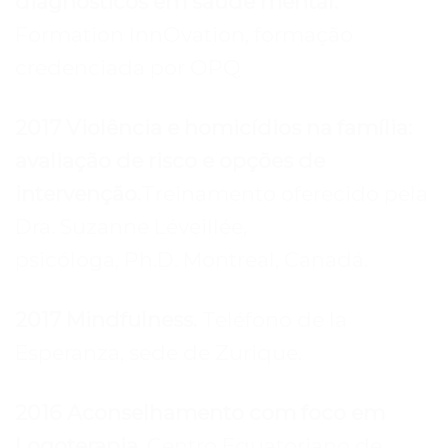
diagnósticos em saúde mental.
Formation InnOvation, formação
credenciada por OPQ
2017 Violência e homicídios na família:
avaliação de risco e opções de
intervenção.
Treinamento oferecido pela
Dra. Suzanne Léveillée,
psicóloga, Ph.D. Montreal, Canadá.
2017 Mindfulness.
Teléfono de la
Esperanza, sede de Zurique.
2016 Aconselhamento com foco em
Logoterapia.
Centro Equatoriano de