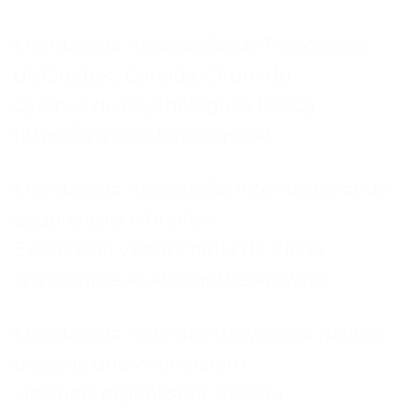
Membro da Associação de Psicólogos
de Quebec, Canadá. Ordre du
Québec de Psychologues (OPQ)
https://www.ordrepsy.qc.ca/
Membro da Associação Internacional de
Logoterapia e Análise
Existencial Viktor Frankl de Viena.
www.univie.ac.at/logotherapy/wp/
Membro da rede de intervenção para as
pessoas que vivenciaram
violência organizada. Réseau