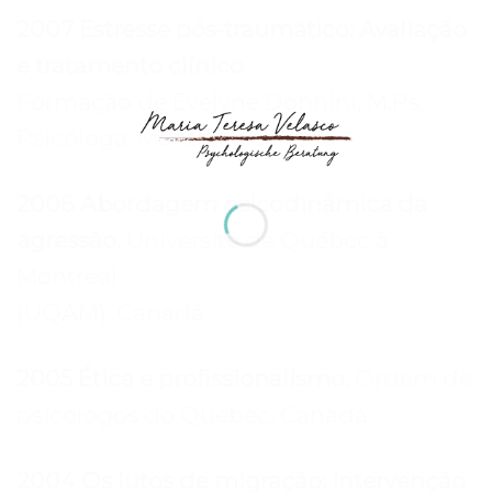
2007 Estresse pós-traumático: Avaliação
e tratamento clínico
Formação de Evelyne Donnini, M.Ps.
Psicóloga. Montréal, Canadá
2006 Abordagem psicodinâmica da
agressão.
Université de Québec à
Montréal
(UQAM). Canadá
2005 Ética e profissionalismo.
Ordem de
psicólogos do Quebec, Canadá
2004 Os lutos de migração: intervenção