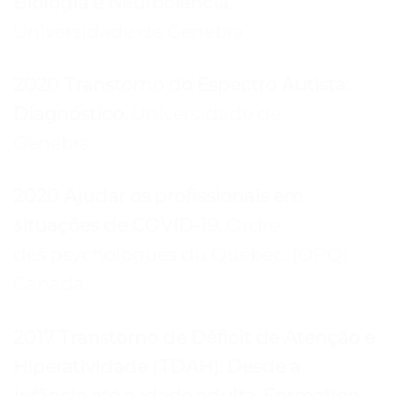
Biologia e Neurociência.
Universidade de Genebra
2020 Transtorno do Espectro Autista:
Diagnóstico.
Universidade de
Genebra.
2020 Ajudar os profissionais em
situações de COVID-19.
Ordre
des psychologues du Québec, (OPQ)
Canadá.
2017 Transtorno de Déficit de Atenção e
Hiperatividade (TDAH). Desde a
infância até a idade adulta. Formation